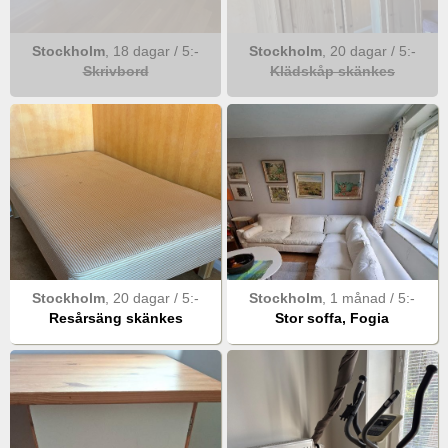
Stockholm
,
18 dagar
/
5
:-
Stockholm
,
20 dagar
/
5
:-
Skrivbord
Klädskåp skänkes
Stockholm
,
20 dagar
/
5
:-
Stockholm
,
1 månad
/
5
:-
Resårsäng skänkes
Stor soffa, Fogia