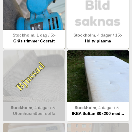
Stockholm
,
1 dag
/
5
:-
Stockholm
,
4 dagar
/
15
:-
Gräs trimmer Cocraft
Hd tv plasma
Bjussad
Stockholm
,
4 dagar
/
5
:-
Stockholm
,
4 dagar
/
5
:-
Utomhusmöbel-soffa
IKEA Sultan 80x200 med...