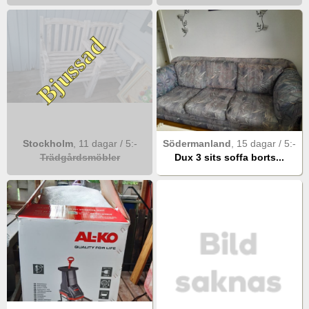
Bjussad
Stockholm
,
11 dagar
/
5
:-
Södermanland
,
15 dagar
/
5
:-
Trädgårdsmöbler
Dux 3 sits soffa borts...