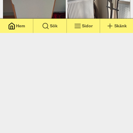
Hem
Sök
Sidor
Skänk
Stockholm
,
1 månad
/
5
:-
Stockholm
,
1 månad
/
5
:-
Skrivbord för barn
Crosstrainer
Stockholm
,
1 månad
/
5
:-
Stockholm
,
1 månad
/
5
:-
Soffbord Ikea
Möbler