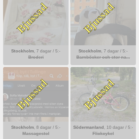
Bjussad
Bjussad
Stockholm
,
7 dagar
/
5
:-
Stockholm
,
7 dagar
/
5
:-
Broderi
Barnböcker och stor na...
Bjussad
Bjussad
Stockholm
,
8 dagar
/
5
:-
Södermanland
,
10 dagar
/
5
:-
Massagestol
Flickcykel