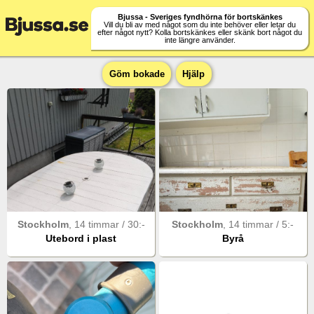
Bjussa - Sveriges fyndhörna för bortskänkes
Vill du bli av med något som du inte behöver eller letar du
efter något nytt? Kolla bortskänkes eller skänk bort något du
inte längre använder.
Göm bokade
Hjälp
Stockholm
,
14 timmar
/
30
:-
Stockholm
,
14 timmar
/
5
:-
Utebord i plast
Byrå