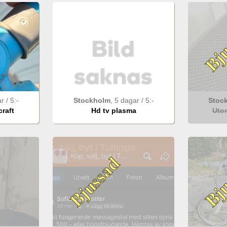
Bju
ar
/
5
:-
Stockholm
,
5 dagar
/
5
:-
Stoc
raft
Hd tv plasma
Uto
Bjussad
Bju