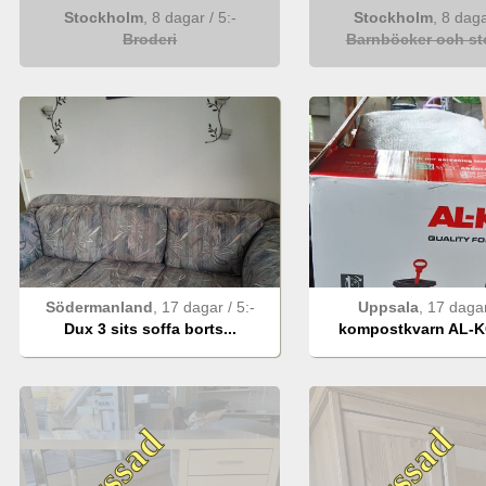
Stockholm
,
8 dagar
/
5
:-
Stockholm
,
8 dag
Broderi
Barnböcker och sto
Södermanland
,
17 dagar
/
5
:-
Uppsala
,
17 daga
Dux 3 sits soffa borts...
kompostkvarn AL-KO
Bjussad
Bjussad