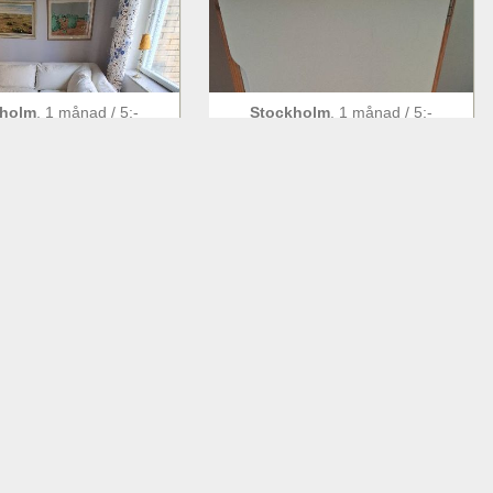
kholm
,
1 månad
/
5
:-
Stockholm
,
1 månad
/
5
:-
or soffa, Fogia
Skrivbord för barn
Bjussad
kholm
,
1 månad
/
5
:-
Stockholm
,
1 månad
/
5
:-
bler i bra skick
Möbler