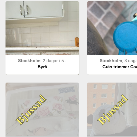
Stockholm
,
2 dagar
/
5
:-
Stockholm
,
3 dag
Byrå
Gräs trimmer Coc
Bjussad
Bjussad