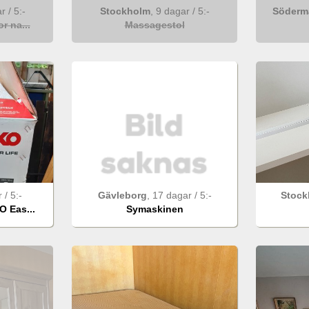
ar
/
5
:-
Stockholm
,
9 dagar
/
5
:-
Söderm
r na...
Massagestol
r
/
5
:-
Gävleborg
,
17 dagar
/
5
:-
Stock
 Eas...
Symaskinen