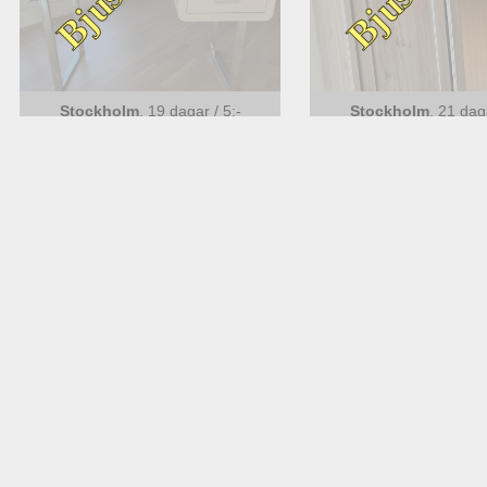
Stockholm
,
19 dagar
/
5
:-
Stockholm
,
21 da
Skrivbord
Klädskåp skän
Stockholm
,
1 månad
/
5
:-
Stockholm
,
1 mån
Crosstrainer
Soffbord Ike