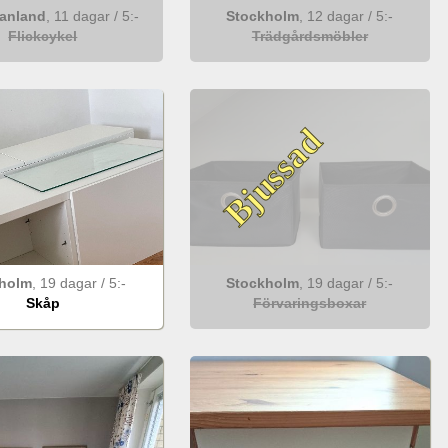
anland
,
11 dagar
/
5
:-
Stockholm
,
12 dagar
/
5
:-
Flickcykel
Trädgårdsmöbler
Bjussad
holm
,
19 dagar
/
5
:-
Stockholm
,
19 dagar
/
5
:-
Skåp
Förvaringsboxar