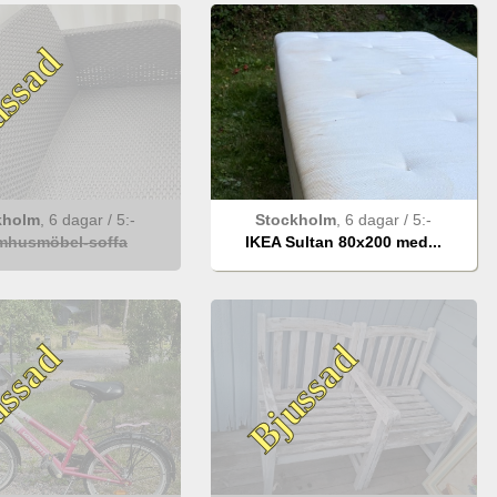
ssad
kholm
,
6 dagar
/
5
:-
Stockholm
,
6 dagar
/
5
:-
mhusmöbel-soffa
IKEA Sultan 80x200 med...
ssad
Bjussad