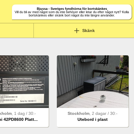
Bjussa - Sveriges fyndhörna för bortskänkes
Vill du bli av med något som du inte behöver eller letar du efter något nytt? Kolla
bortskänkes eller skänk bort något du inte längre använder.
Skänk
kholm
,
1 dag
/
30
:-
Stockholm
,
2 dagar
/
30
:-
i 42PD8600 Platt...
Utebord i plast