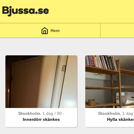
Hem
Stockholm
,
1 dag
/
30
:-
Stockholm
,
1 da
Innerdörr skänkes
Hylla skänke