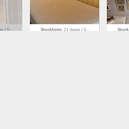
gar
/
5
:-
Stockholm
,
21 dagar
/
5
:-
Stoc
kes
Resårsäng skänkes
St
ad
/
5
:-
Stockholm
,
1 månad
/
5
:-
Stoc
a
Möbler
Mö