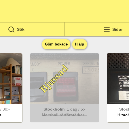
Sök
Sidor
Göm bokade
Hjälp
Bjussad
g
/
30
:-
Stockholm
,
1 dag
/
5
:-
Stoc
s
Marshall rörförstärkar...
Hitach