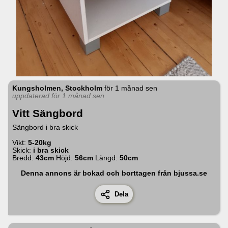
Kungsholmen, Stockholm
för
1 månad sen
uppdaterad för 1 månad sen
Vitt Sängbord
Sängbord i bra skick
Vikt:
5-20kg
Skick:
i bra skick
Bredd:
43
cm
Höjd:
56
cm
Längd:
50
cm
Denna annons är bokad och borttagen från bjussa.se
Dela