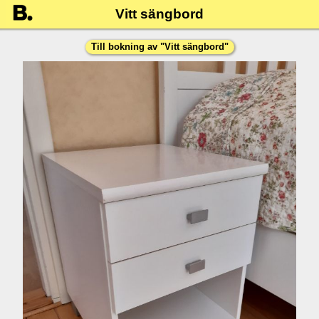
Vitt sängbord
Till bokning av "
Vitt sängbord
"