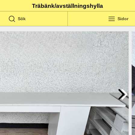
Träbänk/avställningshylla
Sök
Sidor