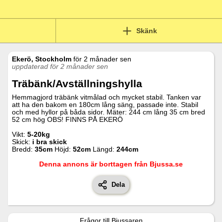
Skänk
Ekerö, Stockholm
för
2 månader sen
uppdaterad för 2 månader sen
Träbänk/avställningshylla
Hemmagjord träbänk vitmålad och mycket stabil. Tanken var
att ha den bakom en 180cm lång säng, passade inte. Stabil
och med hyllor på båda sidor. Mäter: 244 cm lång 35 cm bred
52 cm hög OBS! FINNS PÅ EKERÖ
Vikt:
5-20kg
Skick:
i bra skick
Bredd:
35
cm
Höjd:
52
cm
Längd:
244
cm
Denna annons är borttagen från Bjussa.se
Dela
Frågor till
Bjussaren