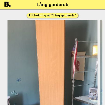
Lång garderob
Till bokning av "
Lång garderob
"