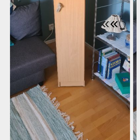
«
«
👆