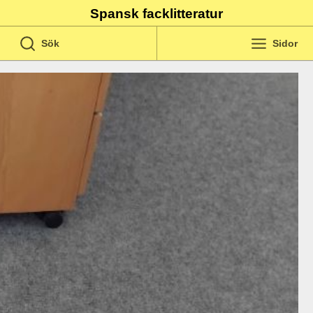
Spansk facklitteratur
Sök
Sidor