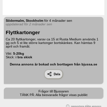
Södermalm, Stockholm
för
4 månader sen
uppdaterad för 2 månader sen
Flyttkartonger
Ca 20 flyttkartonger, varav ca 15 st Rusta Medium använda 1
gg och 5 st lite större kartonger bortskänkes. Kan hämtas 9
april och framåt.
Vikt:
5-20kg
Skick:
i bra skick
Denna annons är bokad och borttagen från bjussa.se
Dela
Frågor till
Bjussaren
TÄNK PÅ: Alla besvarade frågor visas publikt
rapportera dålig annons