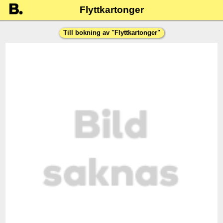
Flyttkartonger
Till bokning av "
Flyttkartonger
"