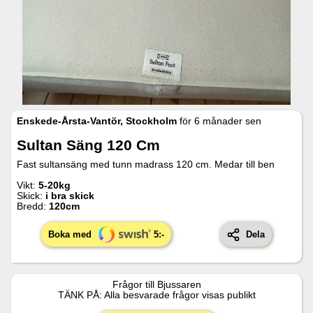
Enskede-Årsta-Vantör, Stockholm
för
6 månader sen
Sultan Säng 120 Cm
Fast sultansäng med tunn madrass 120 cm. Medar till ben
Vikt:
5-20kg
Skick:
i bra skick
Bredd:
120
cm
Boka med
5
:-
Dela
Frågor till
Bjussaren
TÄNK PÅ: Alla besvarade frågor visas publikt