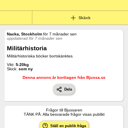
Skänk
Nacka, Stockholm
för
7 månader sen
uppdaterad för 7 månader sen
Militärhistoria
Militärhistoriska böcker bortskänktes.
Vikt:
5-20kg
Skick:
som ny
Denna annons är borttagen från Bjussa.se
Dela
Frågor till
Bjussaren
TÄNK PÅ: Alla besvarade frågor visas publikt
Ställ en publik fråga