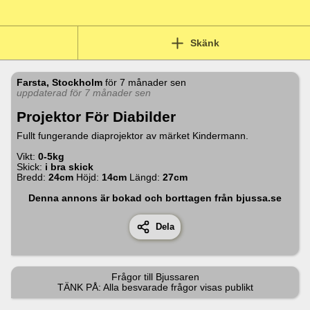
Skänk
Farsta, Stockholm
för
7 månader sen
uppdaterad för 7 månader sen
Projektor För Diabilder
Fullt fungerande diaprojektor av märket Kindermann.
Vikt:
0-5kg
Skick:
i bra skick
Bredd:
24
cm
Höjd:
14
cm
Längd:
27
cm
Denna annons är bokad och borttagen från bjussa.se
Dela
Frågor till
Bjussaren
TÄNK PÅ: Alla besvarade frågor visas publikt