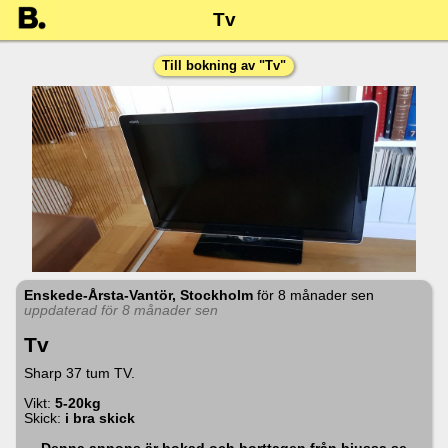
Tv
Till bokning av "
Tv
"
Enskede-Årsta-Vantör, Stockholm
för
8 månader sen
uppdaterad för 8 månader sen
Tv
Sharp 37 tum TV.
Vikt:
5-20kg
Skick:
i bra skick
Denna annons är bokad och borttagen från bjussa.se