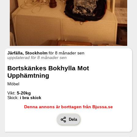
Järfälla, Stockholm
för
8 månader sen
uppdaterad för 8 månader sen
Bortskänkes Bokhylla Mot
Upphämtning
Möbel
Vikt:
5-20kg
Skick:
i bra skick
Denna annons är borttagen från Bjussa.se
Dela