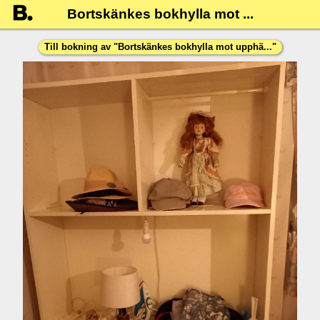
Bortskänkes bokhylla mot ...
Till bokning av "
Bortskänkes bokhylla mot upphä...
"