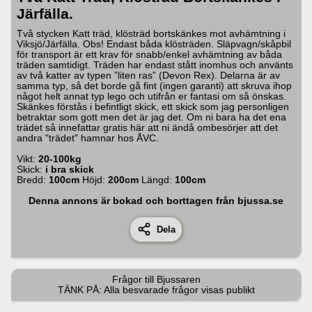
Järfälla.
Två stycken Katt träd, klösträd bortskänkes mot avhämtning i
Viksjö/Järfälla. Obs! Endast båda klösträden. Släpvagn/skåpbil
för transport är ett krav för snabb/enkel avhämtning av båda
träden samtidigt. Träden har endast stått inomhus och använts
av två katter av typen ”liten ras” (Devon Rex). Delarna är av
samma typ, så det borde gå fint (ingen garanti) att skruva ihop
något helt annat typ lego och utifrån er fantasi om så önskas.
Skänkes förstås i befintligt skick, ett skick som jag personligen
betraktar som gott men det är jag det. Om ni bara ha det ena
trädet så innefattar gratis här att ni ändå ombesörjer att det
andra "trädet" hamnar hos ÅVC.
Vikt:
20-100kg
Skick:
i bra skick
Bredd:
100
cm
Höjd:
200
cm
Längd:
100
cm
Denna annons är bokad och borttagen från bjussa.se
Dela
Frågor till
Bjussaren
TÄNK PÅ: Alla besvarade frågor visas publikt