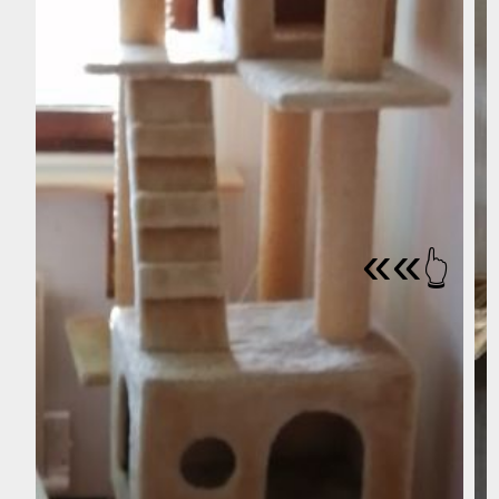
«
«
👆