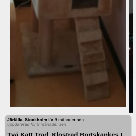
Järfälla, Stockholm
för
9 månader sen
uppdaterad för 9 månader sen
Två Katt Träd, Klösträd Bortskänkes I