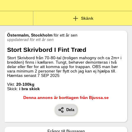
Skänk
Östermalm, Stockholm
för
ett år sen
uppdaterad för ett år sen
Stort Skrivbord I Fint Træd
Stort Skrivbord från 70-80-tal (troligen mahogny och ca 2m+ i
bredden) finns i kællaren. Tungt, behøver demonteras i två
delar eller fler for att komma upp for trappan. OBS man bør
vara minimum 2 personer før flytt och jag kan ej hjælpa till.
Hæmtas senast 7 SEP 2025
Vikt:
20-100kg
Skick:
i bra skick
Denna annons är borttagen från Bjussa.se
Dela
Frågor till
Bjussaren