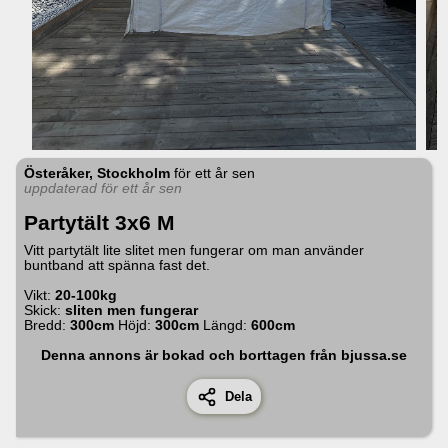
Österåker, Stockholm
för
ett år sen
uppdaterad för ett år sen
Partytält 3x6 M
Vitt partytält lite slitet men fungerar om man använder
buntband att spänna fast det.
Vikt:
20-100kg
Skick:
sliten men fungerar
Bredd:
300
cm
Höjd:
300
cm
Längd:
600
cm
Denna annons är bokad och borttagen från bjussa.se
Dela